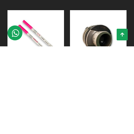
MARCADOR ROSA
415075
$
20.60
$
5,350.00
Añadir al carrito
Añadir al carrito