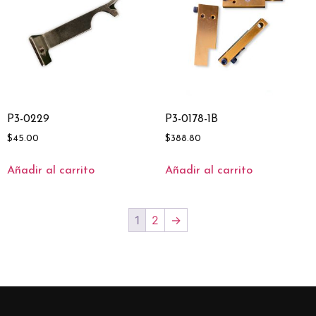
P3-0229
P3-0178-1B
$
45.00
$
388.80
Añadir al carrito
Añadir al carrito
1
2
→