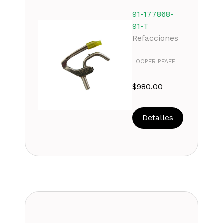
91-177868-
91-T
Refacciones
LOOPER PFAFF
$
980.00
Detalles