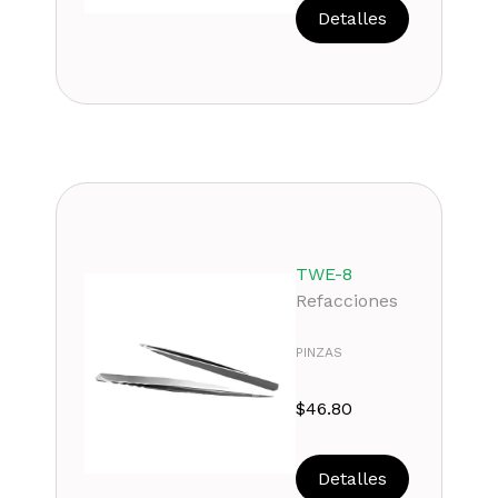
Detalles
TWE-8
Refacciones
PINZAS
$
46.80
Detalles