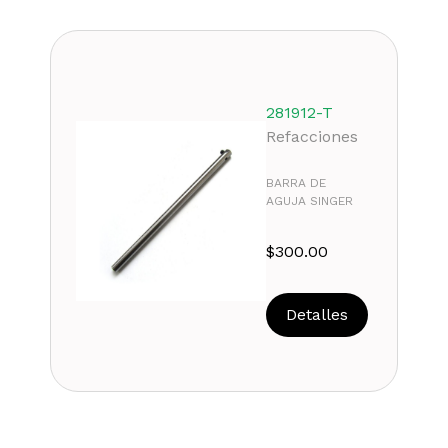
281912-T
Refacciones
BARRA DE
AGUJA SINGER
$
300.00
Detalles