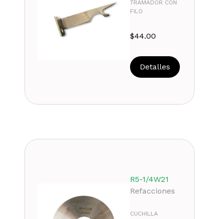
TRAMADOR CON
FILO
$
44.00
Detalles
R5-1/4W21
Refacciones
CUCHILLA